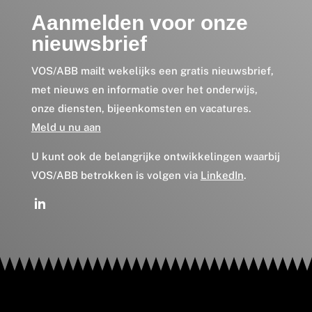
Aanmelden voor onze
nieuwsbrief
VOS/ABB mailt wekelijks een gratis nieuwsbrief,
met nieuws en informatie over het onderwijs,
onze diensten, bijeenkomsten en vacatures.
Meld u nu aan
U kunt ook de belangrijke ontwikkelingen waarbij
VOS/ABB betrokken is volgen via
LinkedIn
.