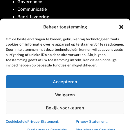
Governance
Communicatie
Bedrijfsvoering
Belangenbehartiging
Beheer toestemming
Om de beste ervaringen te bieden, gebruiken wij technologieën zoals
Contact
cookies om informatie over je apparaat op te slaan en/of te raadplegen.
Door in te stemmen met deze technologieën kunnen wij gegevens zoals
surfgedrag of unieke ID's op deze site verwerken. Als je geen
Houttuinlaan 8
toestemming geeft of uw toestemming intrekt, kan dit een nadelige
invloed hebben op bepaalde functies en mogelijkheden.
3447 GM Woerden
(0348) 405 200
Accepteren
welkom@vosabb.nl
Weigeren
Privacy, disclaimer en copyright
Bekijk voorkeuren
Cookiebeleid
Privacy Statement,
Privacy Statement,