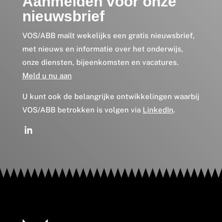
Aanmelden voor onze
nieuwsbrief
VOS/ABB mailt wekelijks een gratis nieuwsbrief,
met nieuws en informatie over het onderwijs,
onze diensten, bijeenkomsten en vacatures.
Meld u nu aan
U kunt ook de belangrijke ontwikkelingen waarbij
VOS/ABB betrokken is volgen via
LinkedIn
.