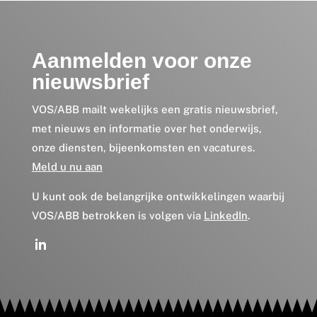
Aanmelden voor onze
nieuwsbrief
VOS/ABB mailt wekelijks een gratis nieuwsbrief,
met nieuws en informatie over het onderwijs,
onze diensten, bijeenkomsten en vacatures.
Meld u nu aan
U kunt ook de belangrijke ontwikkelingen waarbij
VOS/ABB betrokken is volgen via
LinkedIn
.