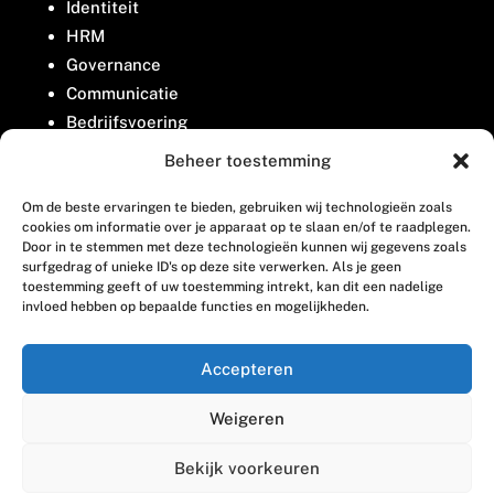
Identiteit
HRM
Governance
Communicatie
Bedrijfsvoering
Belangenbehartiging
Beheer toestemming
Om de beste ervaringen te bieden, gebruiken wij technologieën zoals
Contact
cookies om informatie over je apparaat op te slaan en/of te raadplegen.
Door in te stemmen met deze technologieën kunnen wij gegevens zoals
surfgedrag of unieke ID's op deze site verwerken. Als je geen
Houttuinlaan 8
toestemming geeft of uw toestemming intrekt, kan dit een nadelige
invloed hebben op bepaalde functies en mogelijkheden.
3447 GM Woerden
(0348) 405 200
Accepteren
welkom@vosabb.nl
Weigeren
Privacy, disclaimer en copyright
Bekijk voorkeuren