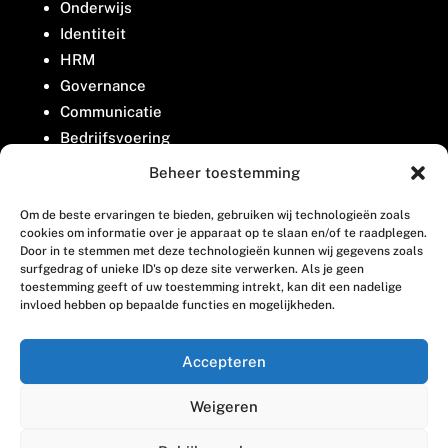
Onderwijs
Identiteit
HRM
Governance
Communicatie
Bedrijfsvoering
Belangenbehartiging
Beheer toestemming
Om de beste ervaringen te bieden, gebruiken wij technologieën zoals
Contact
cookies om informatie over je apparaat op te slaan en/of te raadplegen.
Door in te stemmen met deze technologieën kunnen wij gegevens zoals
surfgedrag of unieke ID's op deze site verwerken. Als je geen
Houttuinlaan 8
toestemming geeft of uw toestemming intrekt, kan dit een nadelige
invloed hebben op bepaalde functies en mogelijkheden.
3447 GM Woerden
(0348) 405 200
Accepteren
welkom@vosabb.nl
Weigeren
Privacy, disclaimer en copyright