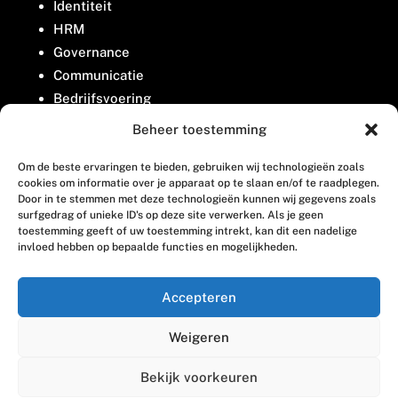
Identiteit
HRM
Governance
Communicatie
Bedrijfsvoering
Belangenbehartiging
Beheer toestemming
Om de beste ervaringen te bieden, gebruiken wij technologieën zoals
Contact
cookies om informatie over je apparaat op te slaan en/of te raadplegen.
Door in te stemmen met deze technologieën kunnen wij gegevens zoals
surfgedrag of unieke ID's op deze site verwerken. Als je geen
Houttuinlaan 8
toestemming geeft of uw toestemming intrekt, kan dit een nadelige
invloed hebben op bepaalde functies en mogelijkheden.
3447 GM Woerden
(0348) 405 200
Accepteren
welkom@vosabb.nl
Weigeren
Privacy, disclaimer en copyright
Bekijk voorkeuren