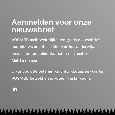
Aanmelden voor onze
nieuwsbrief
VOS/ABB mailt wekelijks een gratis nieuwsbrief,
met nieuws en informatie over het onderwijs,
onze diensten, bijeenkomsten en vacatures.
Meld u nu aan
U kunt ook de belangrijke ontwikkelingen waarbij
VOS/ABB betrokken is volgen via
LinkedIn
.