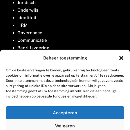
Juridisch
Onderwijs
Identiteit
HRM
Governance
Communicatie
Bedrijfsvoering
Belangenbehartiging
Beheer toestemming
Om de beste ervaringen te bieden, gebruiken wij technologieën zoals
Contact
cookies om informatie over je apparaat op te slaan en/of te raadplegen.
Door in te stemmen met deze technologieën kunnen wij gegevens zoals
surfgedrag of unieke ID's op deze site verwerken. Als je geen
Houttuinlaan 8
toestemming geeft of uw toestemming intrekt, kan dit een nadelige
invloed hebben op bepaalde functies en mogelijkheden.
3447 GM Woerden
(0348) 405 200
Accepteren
welkom@vosabb.nl
Weigeren