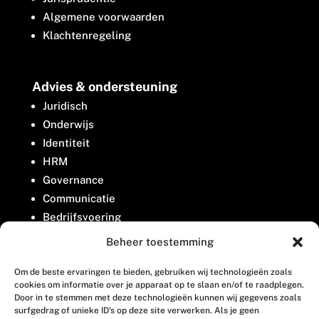
Algemene voorwaarden
Klachtenregeling
Advies & ondersteuning
Juridisch
Onderwijs
Identiteit
HRM
Governance
Communicatie
Bedrijfsvoering
Belangenbehartiging
Beheer toestemming
Om de beste ervaringen te bieden, gebruiken wij technologieën zoals
Contact
cookies om informatie over je apparaat op te slaan en/of te raadplegen.
Door in te stemmen met deze technologieën kunnen wij gegevens zoals
surfgedrag of unieke ID's op deze site verwerken. Als je geen