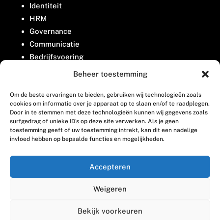
Identiteit
HRM
Governance
Communicatie
Bedrijfsvoering
Belangenbehartiging
Beheer toestemming
Om de beste ervaringen te bieden, gebruiken wij technologieën zoals
Contact
cookies om informatie over je apparaat op te slaan en/of te raadplegen.
Door in te stemmen met deze technologieën kunnen wij gegevens zoals
surfgedrag of unieke ID's op deze site verwerken. Als je geen
Houttuinlaan 8
toestemming geeft of uw toestemming intrekt, kan dit een nadelige
invloed hebben op bepaalde functies en mogelijkheden.
3447 GM Woerden
(0348) 405 200
Accepteren
welkom@vosabb.nl
Weigeren
Privacy, disclaimer en copyright
Bekijk voorkeuren