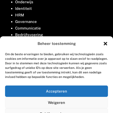
Onderwijs
Identiteit
HRM
Governance
Communicatie
Bedrijfsvoering
Belangenbehartiging
Beheer toestemming
Om de beste ervaringen te bieden, gebruiken wij technologieën zoals
Contact
cookies om informatie over je apparaat op te slaan en/of te raadplegen.
Door in te stemmen met deze technologieën kunnen wij gegevens zoals
surfgedrag of unieke ID's op deze site verwerken. Als je geen
Houttuinlaan 8
toestemming geeft of uw toestemming intrekt, kan dit een nadelige
invloed hebben op bepaalde functies en mogelijkheden.
3447 GM Woerden
(0348) 405 200
Accepteren
welkom@vosabb.nl
Weigeren
Privacy, disclaimer en copyright