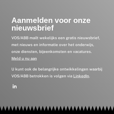
Aanmelden voor onze
nieuwsbrief
VOS/ABB mailt wekelijks een gratis nieuwsbrief,
met nieuws en informatie over het onderwijs,
onze diensten, bijeenkomsten en vacatures.
Meld u nu aan
U kunt ook de belangrijke ontwikkelingen waarbij
VOS/ABB betrokken is volgen via
LinkedIn
.