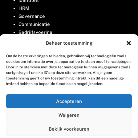
Identiteit
HRM
Governance
Communicatie
Bedrijfsvoering
Belangenbehartiging
Beheer toestemming
Om de beste ervaringen te bieden, gebruiken wij technologieën zoals
Contact
cookies om informatie over je apparaat op te slaan en/of te raadplegen.
Door in te stemmen met deze technologieën kunnen wij gegevens zoals
surfgedrag of unieke ID's op deze site verwerken. Als je geen
Houttuinlaan 8
toestemming geeft of uw toestemming intrekt, kan dit een nadelige
invloed hebben op bepaalde functies en mogelijkheden.
3447 GM Woerden
(0348) 405 200
Accepteren
welkom@vosabb.nl
Weigeren
Privacy, disclaimer en copyright
Bekijk voorkeuren