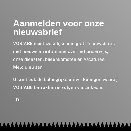
Aanmelden voor onze
nieuwsbrief
VOS/ABB mailt wekelijks een gratis nieuwsbrief,
met nieuws en informatie over het onderwijs,
onze diensten, bijeenkomsten en vacatures.
Meld u nu aan
U kunt ook de belangrijke ontwikkelingen waarbij
VOS/ABB betrokken is volgen via
LinkedIn
.