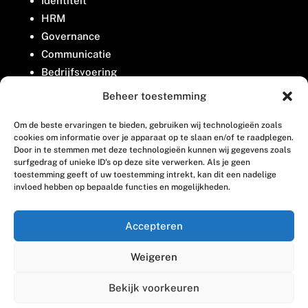
Identiteit
HRM
Governance
Communicatie
Bedrijfsvoering
Belangenbehartiging
Beheer toestemming
Om de beste ervaringen te bieden, gebruiken wij technologieën zoals
Contact
cookies om informatie over je apparaat op te slaan en/of te raadplegen.
Door in te stemmen met deze technologieën kunnen wij gegevens zoals
surfgedrag of unieke ID's op deze site verwerken. Als je geen
Houttuinlaan 8
toestemming geeft of uw toestemming intrekt, kan dit een nadelige
invloed hebben op bepaalde functies en mogelijkheden.
3447 GM Woerden
(0348) 405 200
Accepteren
welkom@vosabb.nl
Weigeren
Privacy, disclaimer en copyright
Bekijk voorkeuren