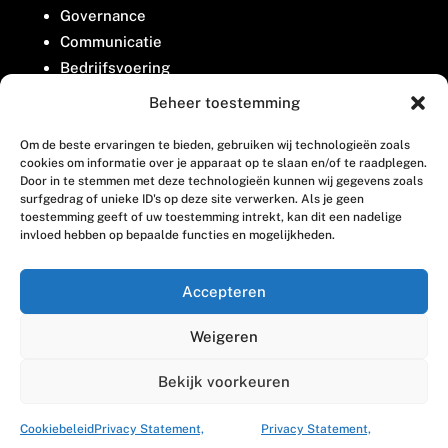
Governance
Communicatie
Bedrijfsvoering
Belangenbehartiging
Beheer toestemming
Om de beste ervaringen te bieden, gebruiken wij technologieën zoals
Contact
cookies om informatie over je apparaat op te slaan en/of te raadplegen.
Door in te stemmen met deze technologieën kunnen wij gegevens zoals
surfgedrag of unieke ID's op deze site verwerken. Als je geen
Houttuinlaan 8
toestemming geeft of uw toestemming intrekt, kan dit een nadelige
invloed hebben op bepaalde functies en mogelijkheden.
3447 GM Woerden
(0348) 405 200
Accepteren
welkom@vosabb.nl
Weigeren
Privacy, disclaimer en copyright
Bekijk voorkeuren
Cookiebeleid
Privacy Statement,
Privacy Statement,