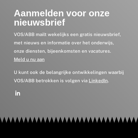
Aanmelden voor onze
nieuwsbrief
VOS/ABB mailt wekelijks een gratis nieuwsbrief,
met nieuws en informatie over het onderwijs,
onze diensten, bijeenkomsten en vacatures.
Meld u nu aan
U kunt ook de belangrijke ontwikkelingen waarbij
VOS/ABB betrokken is volgen via
LinkedIn
.