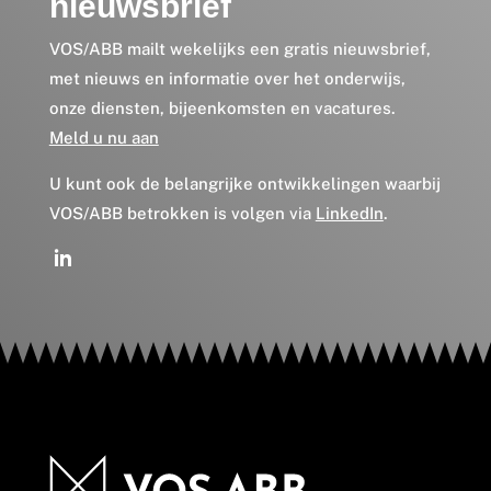
nieuwsbrief
VOS/ABB mailt wekelijks een gratis nieuwsbrief,
met nieuws en informatie over het onderwijs,
onze diensten, bijeenkomsten en vacatures.
Meld u nu aan
U kunt ook de belangrijke ontwikkelingen waarbij
VOS/ABB betrokken is volgen via
LinkedIn
.