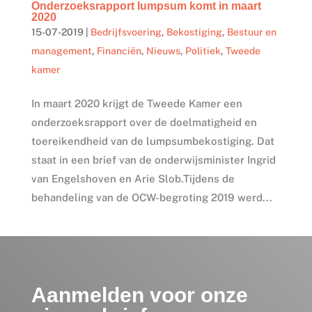
Onderzoeksrapport lumpsum komt in maart
2020
15-07-2019
|
Bedrijfsvoering
,
Bekostiging
,
Bestuur en
management
,
Financiën
,
Nieuws
,
Politiek
,
Tweede
kamer
In maart 2020 krijgt de Tweede Kamer een
onderzoeksrapport over de doelmatigheid en
toereikendheid van de lumpsumbekostiging. Dat
staat in een brief van de onderwijsminister Ingrid
van Engelshoven en Arie Slob.Tijdens de
behandeling van de OCW-begroting 2019 werd...
Aanmelden voor onze