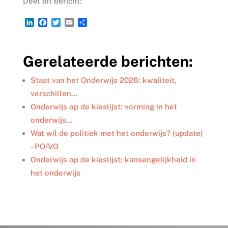
Deel dit bericht:
L
F
T
E
D
i
a
w
m
e
n
c
i
a
l
k
e
t
i
e
Gerelateerde berichten:
e
b
t
l
n
d
o
e
I
o
r
Staat van het Onderwijs 2026: kwaliteit,
n
k
verschillen…
Onderwijs op de kieslijst: vorming in het
onderwijs…
Wat wil de politiek met het onderwijs? (update)
- PO/VO
Onderwijs op de kieslijst: kansengelijkheid in
het onderwijs