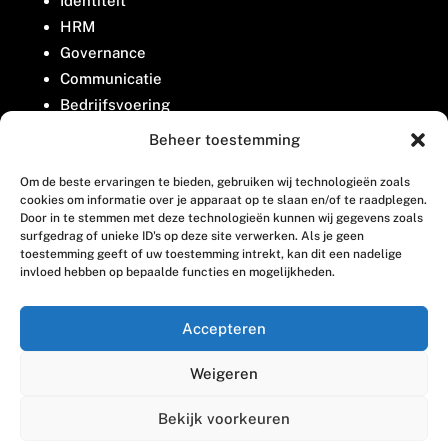
Identiteit
HRM
Governance
Communicatie
Bedrijfsvoering
Belangenbehartiging
Beheer toestemming
Om de beste ervaringen te bieden, gebruiken wij technologieën zoals
Contact
cookies om informatie over je apparaat op te slaan en/of te raadplegen.
Door in te stemmen met deze technologieën kunnen wij gegevens zoals
surfgedrag of unieke ID's op deze site verwerken. Als je geen
Houttuinlaan 8
toestemming geeft of uw toestemming intrekt, kan dit een nadelige
invloed hebben op bepaalde functies en mogelijkheden.
3447 GM Woerden
(0348) 405 200
Accepteren
welkom@vosabb.nl
Weigeren
Privacy, disclaimer en copyright
Bekijk voorkeuren