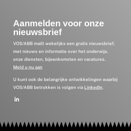
Aanmelden voor onze
nieuwsbrief
VOS/ABB mailt wekelijks een gratis nieuwsbrief,
met nieuws en informatie over het onderwijs,
onze diensten, bijeenkomsten en vacatures.
Meld u nu aan
U kunt ook de belangrijke ontwikkelingen waarbij
VOS/ABB betrokken is volgen via
LinkedIn
.