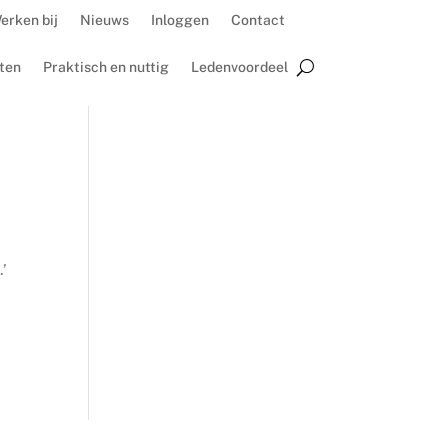
erken bij
Nieuws
Inloggen
Contact
ten
Praktisch en nuttig
Ledenvoordeel
.’