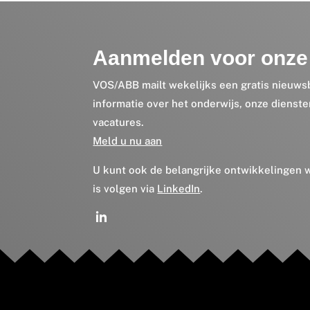
Aanmelden voor onze 
VOS/ABB mailt wekelijks een gratis nieuws
informatie over het onderwijs, onze dienst
vacatures.
Meld u nu aan
U kunt ook de belangrijke ontwikkelingen
is volgen via
LinkedIn
.