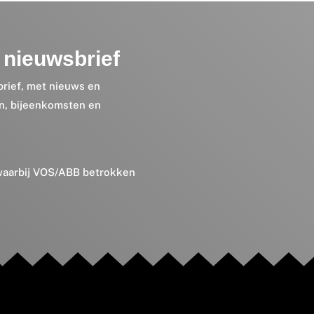
nieuwsbrief
brief, met nieuws en
en, bijeenkomsten en
 waarbij VOS/ABB betrokken