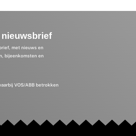
nieuwsbrief
brief, met nieuws en
en, bijeenkomsten en
 waarbij VOS/ABB betrokken