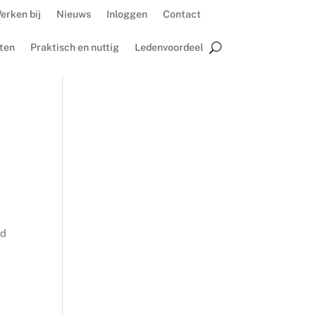
erken bij
Nieuws
Inloggen
Contact
ten
Praktisch en nuttig
Ledenvoordeel
nd