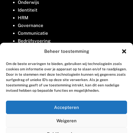
Onderwijs
Identiteit
HRM
Governance
Communicatie
Bedrijfsvoering
Belangenbehartiging
Beheer toestemming
Om de beste ervaringen te bieden, gebruiken wij technologieën zoals
Contact
cookies om informatie over je apparaat op te slaan en/of te raadplegen.
Door in te stemmen met deze technologieën kunnen wij gegevens zoals
surfgedrag of unieke ID's op deze site verwerken. Als je geen
Houttuinlaan 8
toestemming geeft of uw toestemming intrekt, kan dit een nadelige
invloed hebben op bepaalde functies en mogelijkheden.
3447 GM Woerden
(0348) 405 200
Accepteren
welkom@vosabb.nl
Weigeren
Privacy, disclaimer en copyright