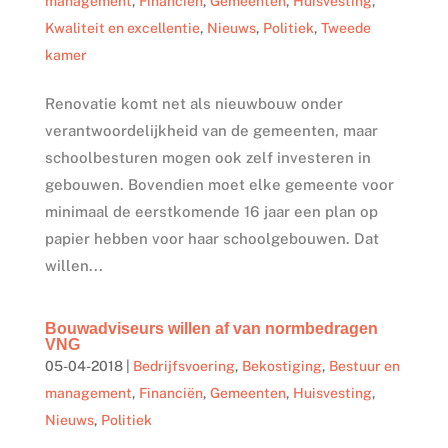
management
,
Financiën
,
Gemeenten
,
Huisvesting
,
Kwaliteit en excellentie
,
Nieuws
,
Politiek
,
Tweede
kamer
Renovatie komt net als nieuwbouw onder
verantwoordelijkheid van de gemeenten, maar
schoolbesturen mogen ook zelf investeren in
gebouwen. Bovendien moet elke gemeente voor
minimaal de eerstkomende 16 jaar een plan op
papier hebben voor haar schoolgebouwen. Dat
willen...
Bouwadviseurs willen af van normbedragen
VNG
05-04-2018
|
Bedrijfsvoering
,
Bekostiging
,
Bestuur en
management
,
Financiën
,
Gemeenten
,
Huisvesting
,
Nieuws
,
Politiek