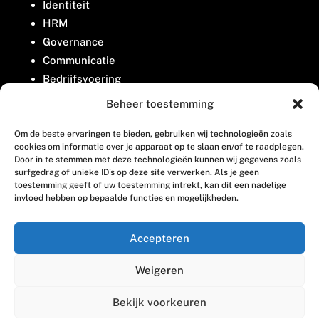
Identiteit
HRM
Governance
Communicatie
Bedrijfsvoering
Belangenbehartiging
Beheer toestemming
Om de beste ervaringen te bieden, gebruiken wij technologieën zoals
Contact
cookies om informatie over je apparaat op te slaan en/of te raadplegen.
Door in te stemmen met deze technologieën kunnen wij gegevens zoals
surfgedrag of unieke ID's op deze site verwerken. Als je geen
Houttuinlaan 8
toestemming geeft of uw toestemming intrekt, kan dit een nadelige
invloed hebben op bepaalde functies en mogelijkheden.
3447 GM Woerden
(0348) 405 200
Accepteren
welkom@vosabb.nl
Weigeren
Privacy, disclaimer en copyright
Bekijk voorkeuren