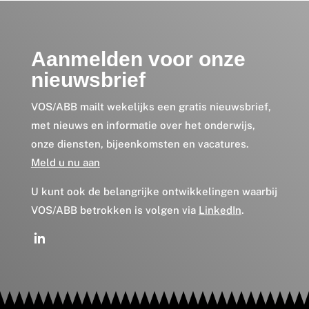
Aanmelden voor onze
nieuwsbrief
VOS/ABB mailt wekelijks een gratis nieuwsbrief,
met nieuws en informatie over het onderwijs,
onze diensten, bijeenkomsten en vacatures.
Meld u nu aan
U kunt ook de belangrijke ontwikkelingen waarbij
VOS/ABB betrokken is volgen via
LinkedIn
.