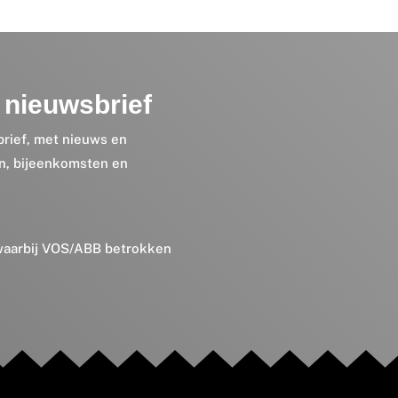
nieuwsbrief
brief, met nieuws en
en, bijeenkomsten en
 waarbij VOS/ABB betrokken