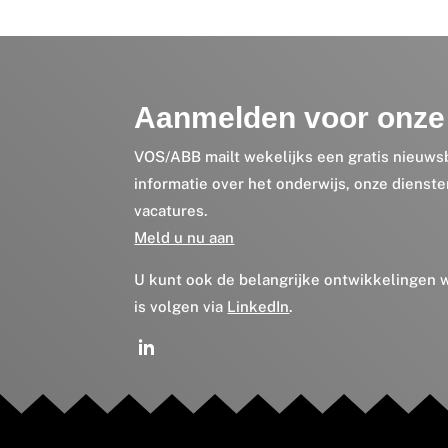
Aanmelden voor onze 
VOS/ABB mailt wekelijks een gratis nieuws
informatie over het onderwijs, onze dienst
vacatures.
Meld u nu aan
U kunt ook de belangrijke ontwikkelingen
is volgen via
LinkedIn
.