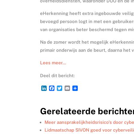
overheidsdiensten, waaronder DUO en de in
eHerkenning heeft extra ingebouwde veili
bevoegd persoon logt in met een gebruike
van organisaties beter beschermd tegen mi
Na de zomer wordt het mogelijk eHerkenning
primair onderwijs aan de beurt, daarna het 
Lees meer…
Deel dit bericht:
L
F
T
E
D
i
a
w
m
e
n
c
i
a
l
k
e
t
i
e
Gerelateerde berichte
e
b
t
l
n
d
o
e
I
o
r
Meer aansprakelijkheidsrisico's door cyb
n
k
Lidmaatschap SIVON goed voor cyberveil