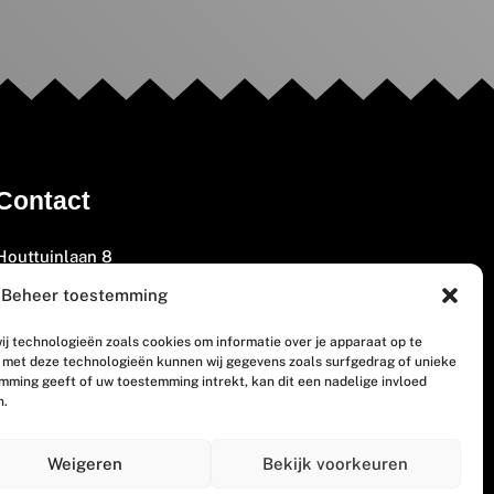
Contact
Houttuinlaan 8
3447 GM Woerden
Beheer toestemming
(0348) 405 200
ij technologieën zoals cookies om informatie over je apparaat op te
welkom@vosabb.nl
n met deze technologieën kunnen wij gegevens zoals surfgedrag of unieke
emming geeft of uw toestemming intrekt, kan dit een nadelige invloed
n.
Privacy, disclaimer en copyright
Weigeren
Bekijk voorkeuren