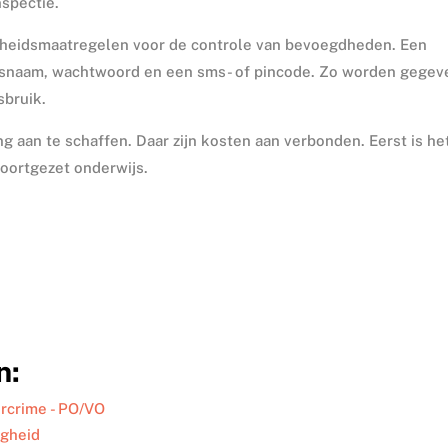
spectie.
gheidsmaatregelen voor de controle van bevoegdheden. Een
rsnaam, wachtwoord en een sms- of pincode. Zo worden gegev
sbruik.
 aan te schaffen. Daar zijn kosten aan verbonden. Eerst is he
voortgezet onderwijs.
n:
ercrime - PO/VO
igheid