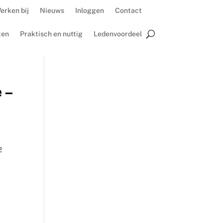
erken bij
Nieuws
Inloggen
Contact
ten
Praktisch en nuttig
Ledenvoordeel
 –
2