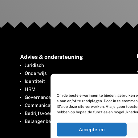
Advies & ondersteuning
Juridisch
Onderwijs
Identiteit
HRM
Om de beste ervaringen te bieden, gebruiken w
Governance
slaan en/of te raadplegen. Door in te stemme
Communicatie
ID's op deze site verwerken. Als je geen toest
hebben op bepaalde functies en mogelijkhede
Bedrijfsvoering
Belangenbehartiging
Accepteren