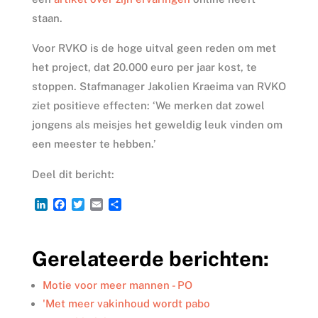
staan.
Voor RVKO is de hoge uitval geen reden om met
het project, dat 20.000 euro per jaar kost, te
stoppen. Stafmanager Jakolien Kraeima van RVKO
ziet positieve effecten: ‘We merken dat zowel
jongens als meisjes het geweldig leuk vinden om
een meester te hebben.’
Deel dit bericht:
L
F
T
E
D
i
a
w
m
e
n
c
i
a
l
k
e
t
i
e
Gerelateerde berichten:
e
b
t
l
n
d
o
e
I
o
r
Motie voor meer mannen - PO
n
k
'Met meer vakinhoud wordt pabo