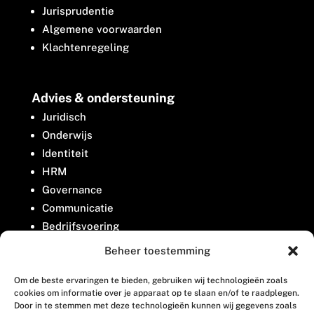
Jurisprudentie
Algemene voorwaarden
Klachtenregeling
Advies & ondersteuning
Juridisch
Onderwijs
Identiteit
HRM
Governance
Communicatie
Bedrijfsvoering
Belangenbehartiging
Beheer toestemming
Om de beste ervaringen te bieden, gebruiken wij technologieën zoals
Contact
cookies om informatie over je apparaat op te slaan en/of te raadplegen.
Door in te stemmen met deze technologieën kunnen wij gegevens zoals