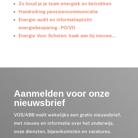
I
o
r
Zo houd je je team energiek en betrokken
n
k
Handreiking pensioencommunicatie
Energie-audit en informatieplicht
energiebesparing - PO/VO
Energie Voor Scholen: haak aan bij nieuwe…
Aanmelden voor onze
nieuwsbrief
VOS/ABB mailt wekelijks een gratis nieuwsbrief,
met nieuws en informatie over het onderwijs,
onze diensten, bijeenkomsten en vacatures.