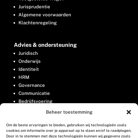
Jurisprudentie
Algemene voorwaarden
Klachtenregeling
Advies & ondersteuning
Juridisch
Onderwijs
Identiteit
HRM
Governance
Communicatie
Bedrijfsvoering
Belangenbehartiging
Beheer toestemming
Om de beste ervaringen te bieden, gebruiken wij technologieën zoals
Contact
cookies om informatie over je apparaat op te slaan en/of te raadplegen.
Door in te stemmen met deze technologieën kunnen wij gegevens zoals