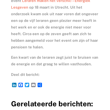
event
Leraren maken het verschil! – Energiek
Lesgeven
op 18 maart in Utrecht. Uit het
onderzoek kwam ook uit naar voren dat ongeveer
een op de vijf leraren geen plezier meer heeft in
het werk en er ook de energie niet meer voor
heeft. Circa een op de zeven geeft aan zich te
hebben aangemeld voor het event om zijn of haar
pensioen te halen.
Een kwart van de leraren zegt juist te bruisen van
de energie en dat graag te willen vasthouden.
Deel dit bericht:
L
F
T
E
D
i
a
w
m
e
n
c
i
a
l
k
e
t
i
e
Gerelateerde berichten:
e
b
t
l
n
d
o
e