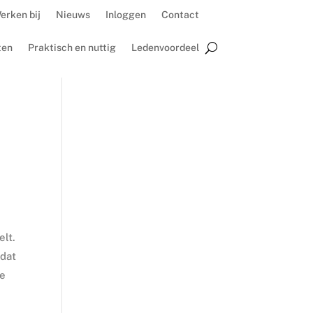
erken bij
Nieuws
Inloggen
Contact
ten
Praktisch en nuttig
Ledenvoordeel
elt.
rdat
me