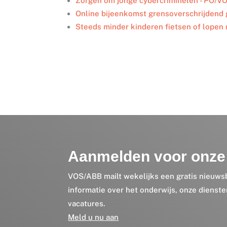
Zorgen om jonge cybercriminelen - PO/V
Online bijeenkomst grensoverschrijdend
Steeds minder kinderen fietsen of lopen 
Aanmelden voor onze 
VOS/ABB mailt wekelijks een gratis nieuws
informatie over het onderwijs, onze dienst
vacatures.
Meld u nu aan