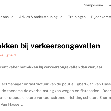
Symposium
W
r ons
Advies & ondersteuning
Trainingen
Bijeenkoms
okken bij verkeersongevallen
Veiligheid
ocent vaker betrokken bij verkeersongevallen dan vier jaar
ojectmanager infrastructuur van de politie Egbert-Jan van Hass
 de toename de overbelasting van wegen en fietspaden. ‘Doo
gaan er steeds dikkere verkeersstromen richting scholen. Enor
 Van Hasselt.