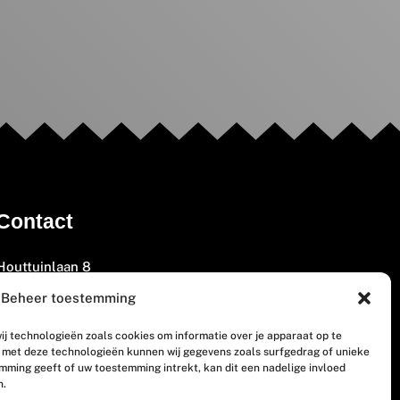
Contact
Houttuinlaan 8
3447 GM Woerden
Beheer toestemming
(0348) 405 200
ij technologieën zoals cookies om informatie over je apparaat op te
welkom@vosabb.nl
n met deze technologieën kunnen wij gegevens zoals surfgedrag of unieke
emming geeft of uw toestemming intrekt, kan dit een nadelige invloed
n.
Privacy, disclaimer en copyright