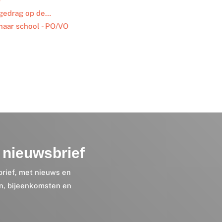
O
 gedrag op de…
naar school - PO/VO
nieuwsbrief
brief, met nieuws en
en, bijeenkomsten en