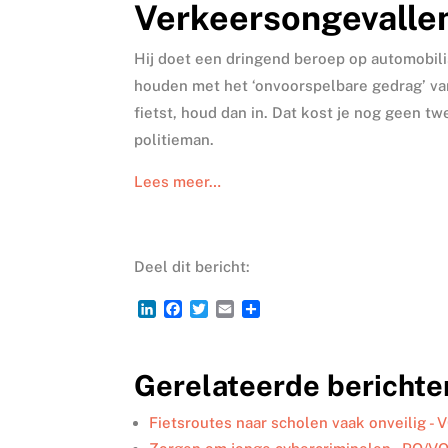
Verkeersongevalle
Hij doet een dringend beroep op automobili
houden met het ‘onvoorspelbare gedrag’ van 
fietst, houd dan in. Dat kost je nog geen tw
politieman.
Lees meer…
Deel dit bericht:
L
F
T
E
D
i
a
w
m
e
n
c
i
a
l
k
e
t
i
e
Gerelateerde berichte
e
b
t
l
n
d
o
e
I
o
r
Fietsroutes naar scholen vaak onveilig - 
n
k