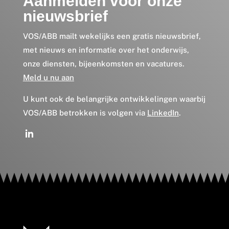
Aanmelden voor onze
nieuwsbrief
VOS/ABB mailt wekelijks een gratis nieuwsbrief,
met nieuws en informatie over het onderwijs,
onze diensten, bijeenkomsten en vacatures.
Meld u nu aan
U kunt ook de belangrijke ontwikkelingen waarbij
VOS/ABB betrokken is volgen via
LinkedIn
.