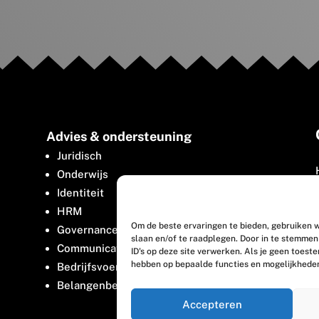
Advies & ondersteuning
Juridisch
Onderwijs
Identiteit
HRM
Om de beste ervaringen te bieden, gebruiken w
Governance
slaan en/of te raadplegen. Door in te stemme
Communicatie
ID's op deze site verwerken. Als je geen toest
hebben op bepaalde functies en mogelijkhede
Bedrijfsvoering
Belangenbehartiging
Accepteren