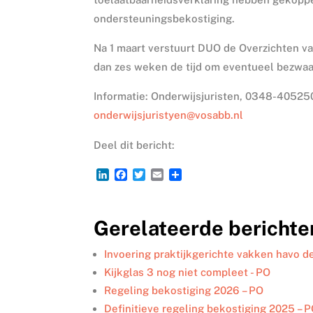
ondersteuningsbekostiging.
Na 1 maart verstuurt DUO de Overzichten vas
dan zes weken de tijd om eventueel bezwaa
Informatie: Onderwijsjuristen, 0348-405250
onderwijsjuristyen@vosabb.nl
Deel dit bericht:
L
F
T
E
D
i
a
w
m
e
n
c
i
a
l
k
e
t
i
e
Gerelateerde berichte
e
b
t
l
n
d
o
e
I
o
r
Invoering praktijkgerichte vakken havo de
n
k
Kijkglas 3 nog niet compleet - PO
Regeling bekostiging 2026 – PO
Definitieve regeling bekostiging 2025 – 