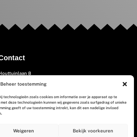
Contact
Houttuinlaan 8
3447 GM Woerden
Beheer toestemming
(0348) 405 200
ij technologieën zoals cookies om informatie over je apparaat op te
welkom@vosabb.nl
n met deze technologieën kunnen wij gegevens zoals surfgedrag of unieke
emming geeft of uw toestemming intrekt, kan dit een nadelige invloed
n.
Privacy, disclaimer en copyright
Weigeren
Bekijk voorkeuren