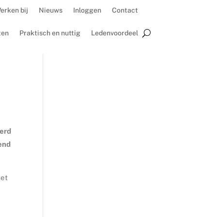
erken bij
Nieuws
Inloggen
Contact
ten
Praktisch en nuttig
Ledenvoordeel
verd
lend
met