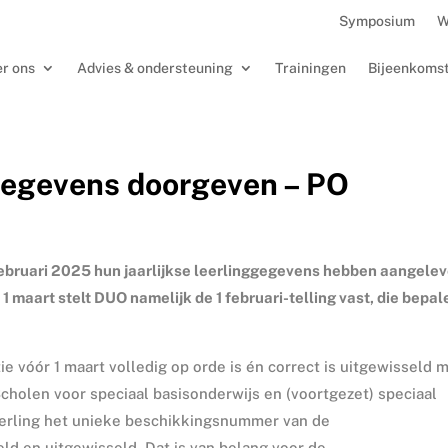
Symposium
W
r ons
Advies & ondersteuning
Trainingen
Bijeenkoms
ggegevens doorgeven – PO
februari 2025 hun jaarlijkse leerlinggegevens hebben aangele
 1 maart stelt DUO namelijk de 1 februari-telling vast, die bepa
ie vóór 1 maart volledig op orde is én correct is uitgewisseld 
holen voor speciaal basisonderwijs en (voortgezet) speciaal
eerling het unieke beschikkingsnummer van de
d en uitgewisseld. Dat is van belang voor de