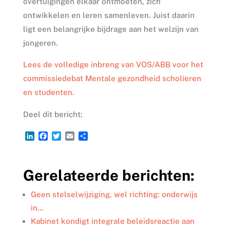
overtuigingen elkaar ontmoeten, zich
ontwikkelen en leren samenleven. Juist daarin
ligt een belangrijke bijdrage aan het welzijn van
jongeren.
Lees de volledige inbreng van VOS/ABB voor het
commissiedebat Mentale gezondheid scholieren
en studenten.
Deel dit bericht:
L
F
T
E
D
i
a
w
m
e
n
c
i
a
l
k
e
t
i
e
Gerelateerde berichten:
e
b
t
l
n
d
o
e
I
o
r
Geen stelselwijziging, wel richting: onderwijs
n
k
in…
Kabinet kondigt integrale beleidsreactie aan