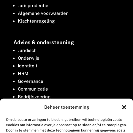
Jurisprudentie
Algemene voorwaarden
Klachtenregeling
Advies & ondersteuning
Juridisch
Onderwijs
Identiteit
HRM
Governance
Communicatie
Bedrijfsvoering
Belangenbehartiging
Beheer toestemming
Om de beste ervaringen te bieden, gebruiken wij technologieën zoals
Contact
cookies om informatie over je apparaat op te slaan en/of te raadplegen.
Door in te stemmen met deze technologieën kunnen wij gegevens zoals