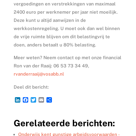
vergoedingen en verstrekkingen van maximaal
2400 euro per werknemer per jaar niet moeilijk.
Deze kunt u altijd aanwijzen in de
werkkostenregeling. U moet ook dan wel binnen
de vrije ruimte blijven om dit belastingvrij te
doen, anders betaalt u 80% belasting.
Meer weten? Neem contact op met onze financial
Ron van der Raaij: 06 53 73 34 49,
rvanderraaij@vosabb.nl
Deel dit bericht:
L
F
T
E
D
i
a
w
m
e
n
c
i
a
l
k
e
t
i
e
Gerelateerde berichten:
e
b
t
l
n
d
o
e
I
o
r
Onderwijs kent gunstige arbeidsvoorwaarden -