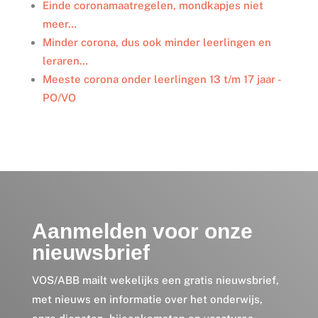
Einde coronamaatregelen, mondkapjes niet
meer…
Minder corona, dus ook minder leerlingen en
leraren…
Meeste corona onder leerlingen 13 t/m 17 jaar -
PO/VO
Aanmelden voor onze
nieuwsbrief
VOS/ABB mailt wekelijks een gratis nieuwsbrief,
met nieuws en informatie over het onderwijs,