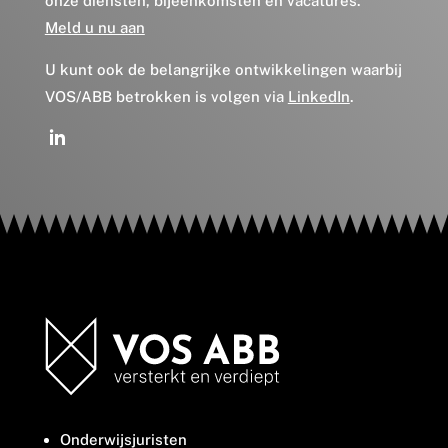
onze diensten, bijeenkomsten en vacatures.
Meld u nu aan
U kunt ook de belangrijke ontwikkelingen waarbij
VOS/ABB betrokken is volgen via
LinkedIn
.
Onderwijsjuristen