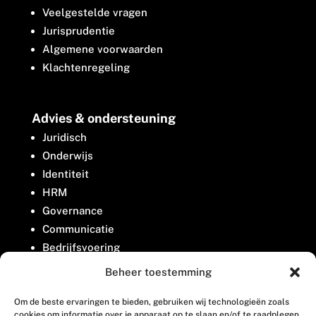
Veelgestelde vragen
Jurisprudentie
Algemene voorwaarden
Klachtenregeling
Advies & ondersteuning
Juridisch
Onderwijs
Identiteit
HRM
Governance
Communicatie
Bedrijfsvoering
Belangenbehartiging
Beheer toestemming
Om de beste ervaringen te bieden, gebruiken wij technologieën zoals
Contact
cookies om informatie over je apparaat op te slaan en/of te raadplegen.