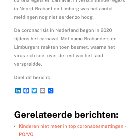
coronaregels en carnaval. In verschillende regio’s
in Noord-Brabant en Limburg was het aantal
meldingen nog niet eerder zo hoog.
De coronacrisis in Nederland begon in 2020
tijdens het carnaval. Met name Brabanders en
Limburgers raakten toen besmet, waarna het
virus zich snel over de rest van het land
verspreidde.
Deel dit bericht:
L
F
T
E
D
i
a
w
m
e
n
c
i
a
l
k
e
t
i
e
Gerelateerde berichten:
e
b
t
l
n
d
o
e
I
o
r
Kinderen niet meer in top coronabesmettingen -
n
k
PO/VO