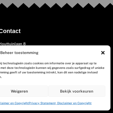
Contact
Houttuinlaan 8
3447 GM Woerden
Beheer toestemming
(0348) 405 200
ij technologieën zoals cookies om informatie over je apparaat op te
welkom@vosabb.nl
n met deze technologieën kunnen wij gegevens zoals surfgedrag of unieke
emming geeft of uw toestemming intrekt, kan dit een nadelige invloed
n.
Privacy, disclaimer en copyright
Weigeren
Bekijk voorkeuren
claimer en Copyright
Privacy Statement, Disclaimer en Copyright