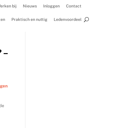
erken bij
Nieuws
Inloggen
Contact
ten
Praktisch en nuttig
Ledenvoordeel
 –
ngen
 de
.