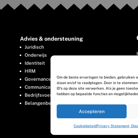
Advies & ondersteuning
Juridisch
Onderwijs
Identiteit
HRM
Om de beste ervaringen te bieden, gebruiken w
Governance
slaan en/of te raadplegen. Door in te stemme
Communicatie
ID's op deze site verwerken. Als je geen toest
hebben op bepaalde functies en mogelijkhede
Bedrijfsvoering
Belangenbehartiging
Accepteren
Cookiebeleid
Privacy Statement, Dis