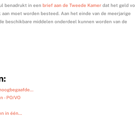
ul benadrukt in een
brief aan de Tweede Kamer
dat het geld v
 aan moet worden besteed. Aan het einde van de meerjarige
e de beschikbare middelen onderdeel kunnen worden van de
n:
r hoogbegaafde…
n - PO/VO
en in één…