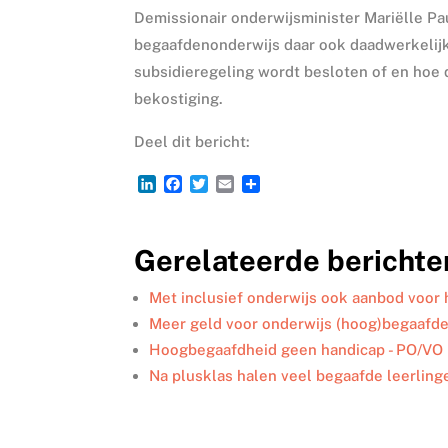
Demissionair onderwijsminister Mariëlle Pa
begaafdenonderwijs daar ook daadwerkelijk
subsidieregeling wordt besloten of en ho
bekostiging.
Deel dit bericht:
L
F
T
E
D
i
a
w
m
e
n
c
i
a
l
k
e
t
i
e
Gerelateerde berichte
e
b
t
l
n
d
o
e
I
o
r
Met inclusief onderwijs ook aanbod voo
n
k
Meer geld voor onderwijs (hoog)begaafde
Hoogbegaafdheid geen handicap - PO/VO
Na plusklas halen veel begaafde leerling