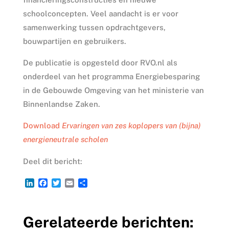
schoolconcepten. Veel aandacht is er voor
samenwerking tussen opdrachtgevers,
bouwpartijen en gebruikers.
De publicatie is opgesteld door RVO.nl als
onderdeel van het programma Energiebesparing
in de Gebouwde Omgeving van het ministerie van
Binnenlandse Zaken.
Download
Ervaringen van zes koplopers van (bijna)
energieneutrale scholen
Deel dit bericht:
L
F
T
E
D
i
a
w
m
e
n
c
i
a
l
k
e
t
i
e
Gerelateerde berichten:
e
b
t
l
n
d
o
e