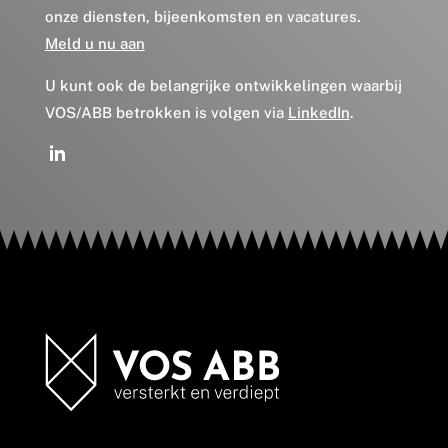
onze diensten, bijeenkomsten en vacatures.
Meld u nu aan
U kunt ook de belangrijke ontwikkelingen waarbij
VOS/ABB betrokken is volgen via
LinkedIn
.