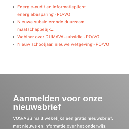
I
o
r
Energie-audit en informatieplicht
n
k
energiebesparing - PO/VO
Nieuwe subsidieronde duurzaam
maatschappelijk…
Webinar over DUMAVA-subsidie - PO/VO
Nieuw schooljaar, nieuwe wetgeving - PO/VO
Aanmelden voor onze
nieuwsbrief
VOS/ABB mailt wekelijks een gratis nieuwsbrief,
met nieuws en informatie over het onderwijs,