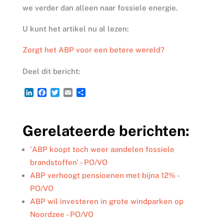
we verder dan alleen naar fossiele energie.
U kunt het artikel nu al lezen:
Zorgt het ABP voor een betere wereld?
Deel dit bericht:
L
F
T
E
D
i
a
w
m
e
n
c
i
a
l
k
e
t
i
e
Gerelateerde berichten:
e
b
t
l
n
d
o
e
I
o
r
'ABP koopt toch weer aandelen fossiele
n
k
brandstoffen' - PO/VO
ABP verhoogt pensioenen met bijna 12% -
PO/VO
ABP wil investeren in grote windparken op
Noordzee - PO/VO