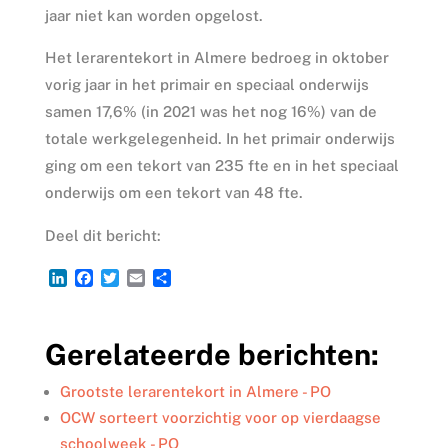
jaar niet kan worden opgelost.
Het lerarentekort in Almere bedroeg in oktober
vorig jaar in het primair en speciaal onderwijs
samen 17,6% (in 2021 was het nog 16%) van de
totale werkgelegenheid. In het primair onderwijs
ging om een tekort van 235 fte en in het speciaal
onderwijs om een tekort van 48 fte.
Deel dit bericht:
L
F
T
E
D
i
a
w
m
e
n
c
i
a
l
k
e
t
i
e
Gerelateerde berichten:
e
b
t
l
n
d
o
e
I
o
r
Grootste lerarentekort in Almere - PO
n
k
OCW sorteert voorzichtig voor op vierdaagse
schoolweek - PO