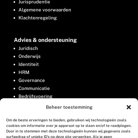
Jurisprudentie
Algemene voorwaarden
Klachtenregeling
Advies & ondersteuning
Juridisch
Onderwijs
Identiteit
HRM
Governance
Communicatie
Bedrijfsvoering
Belangenbehartiging
Beheer toestemming
Om de beste ervaringen te bieden, gebruiken wij technologieën zoals
Contact
cookies om informatie over je apparaat op te slaan en/of te raadplegen.
Door in te stemmen met deze technologieën kunnen wij gegevens zoals
surfgedrag of unieke ID's op deze site verwerken. Als je geen