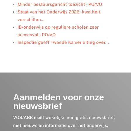
I
o
r
Minder bestuursgericht toezicht - PO/VO
n
k
Staat van het Onderwijs 2026: kwaliteit,
verschillen…
IB-onderwijs op reguliere scholen zeer
succesvol - PO/VO
Inspectie geeft Tweede Kamer uitleg over…
Aanmelden voor onze
nieuwsbrief
VOS/ABB mailt wekelijks een gratis nieuwsbrief,
met nieuws en informatie over het onderwijs,