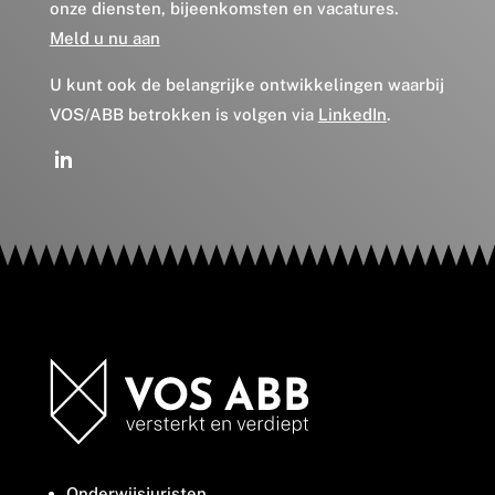
onze diensten, bijeenkomsten en vacatures.
Meld u nu aan
U kunt ook de belangrijke ontwikkelingen waarbij
VOS/ABB betrokken is volgen via
LinkedIn
.
Onderwijsjuristen