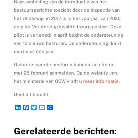
Naar aanleiding van de introductie van het
bestuursgerichte toezicht door de Inspectie van
het Onderwijs in 2017 is in het voorjaar van 2020
de pilot Versterking kwaliteitszorg gestart. Deze
pilot is verlengd: in april begint de ondersteuning
van 10 nieuwe besturen. De ondersteuning duurt
maximaal één jaar.
Geïnteresseerde besturen kunnen zich tot en
met 28 februari aanmelden. Op de website van
het ministerie van OCW vindt u
meer informatie
.
Deel dit bericht:
L
F
T
E
D
i
a
w
m
e
n
c
i
a
l
k
e
t
i
e
Gerelateerde berichten:
e
b
t
l
n
d
o
e