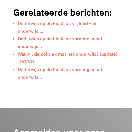
n
c
i
a
l
k
e
t
i
e
Gerelateerde berichten:
e
b
t
l
n
d
o
e
I
o
r
Onderwijs op de kieslijst: vrijheid van
n
k
onderwijs,…
Onderwijs op de kieslijst: vorming in het
onderwijs…
Wat wil de politiek met het onderwijs? (update)
- PO/VO
Onderwijs op de kieslijst: vorming in het
onderwijs…