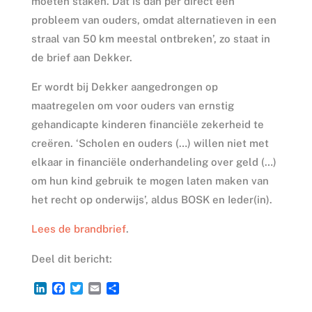
moeten staken. Dat is dan per direct een
probleem van ouders, omdat alternatieven in een
straal van 50 km meestal ontbreken’, zo staat in
de brief aan Dekker.
Er wordt bij Dekker aangedrongen op
maatregelen om voor ouders van ernstig
gehandicapte kinderen financiële zekerheid te
creëren. ‘Scholen en ouders (…) willen niet met
elkaar in financiële onderhandeling over geld (…)
om hun kind gebruik te mogen laten maken van
het recht op onderwijs’, aldus BOSK en Ieder(in).
Lees de brandbrief
.
Deel dit bericht:
L
F
T
E
D
i
a
w
m
e