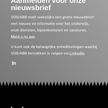
Aanmelden voor onze
nieuwsbrief
VOS/ABB mailt wekelijks een gratis nieuwsbrief,
met nieuws en informatie over het onderwijs,
onze diensten, bijeenkomsten en vacatures.
Meld u nu aan
U kunt ook de belangrijke ontwikkelingen waarbij
VOS/ABB betrokken is volgen via
LinkedIn
.