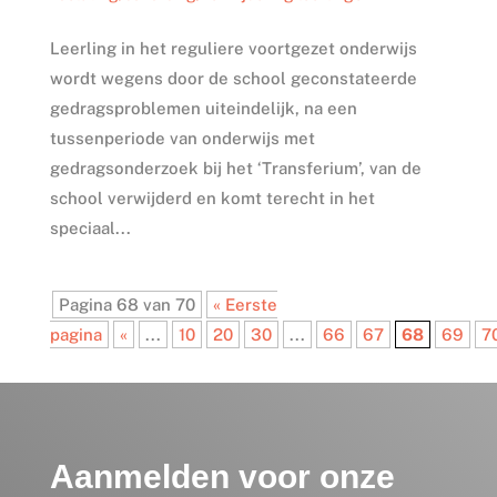
Leerling in het reguliere voortgezet onderwijs
wordt wegens door de school geconstateerde
gedragsproblemen uiteindelijk, na een
tussenperiode van onderwijs met
gedragsonderzoek bij het ‘Transferium’, van de
school verwijderd en komt terecht in het
speciaal...
Pagina 68 van 70
« Eerste
pagina
«
...
10
20
30
...
66
67
68
69
7
Aanmelden voor onze