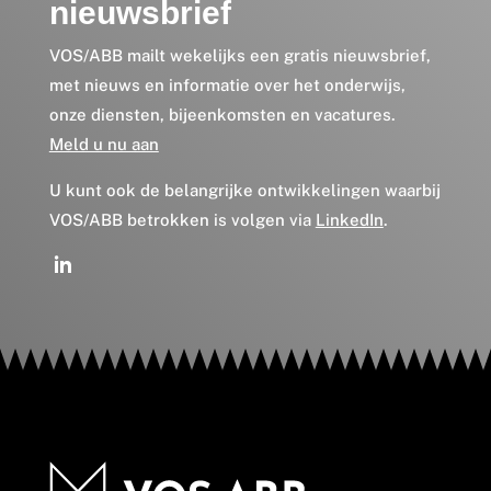
nieuwsbrief
VOS/ABB mailt wekelijks een gratis nieuwsbrief,
met nieuws en informatie over het onderwijs,
onze diensten, bijeenkomsten en vacatures.
Meld u nu aan
U kunt ook de belangrijke ontwikkelingen waarbij
VOS/ABB betrokken is volgen via
LinkedIn
.