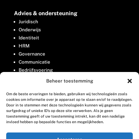
Advies & ondersteuning
Juridisch
Onderwijs
Identiteit
HRM
Governance
Communicatie
Bedrijfsvoering
Belangenbehartiging
Beheer toestemming
Om de beste ervaringen te bieden, gebruiken wij technologieën zoals
Contact
cookies om informatie over je apparaat op te slaan en/of te raadplegen.
Door in te stemmen met deze technologieën kunnen wij gegevens zoals
surfgedrag of unieke ID's op deze site verwerken. Als je geen
Houttuinlaan 8
toestemming geeft of uw toestemming intrekt, kan dit een nadelige
invloed hebben op bepaalde functies en mogelijkheden.
3447 GM Woerden
(0348) 405 200