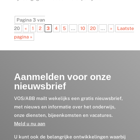
Pagina 3 van
20
«
1
2
3
4
5
...
10
20
...
»
Laatste
pagina »
Aanmelden voor onze
nieuwsbrief
VOS/ABB mailt wekelijks een gratis nieuwsbrief,
met nieuws en informatie over het onderwijs,
onze diensten, bijeenkomsten en vacatures.
Meld u nu aan
U kunt ook de belangrijke ontwikkelingen waarbij