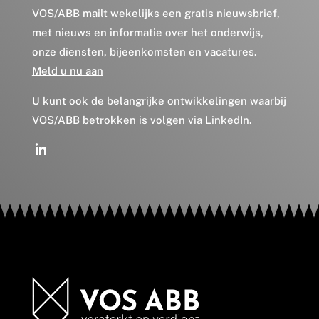
VOS/ABB mailt wekelijks een gratis nieuwsbrief,
met nieuws en informatie over het onderwijs,
onze diensten, bijeenkomsten en vacatures.
Meld u nu aan
U kunt ook de belangrijke ontwikkelingen waarbij
VOS/ABB betrokken is volgen via
LinkedIn
.