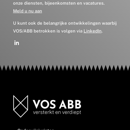
onze diensten, bijeenkomsten en vacatures.
Meld u nu aan
U kunt ook de belangrijke ontwikkelingen waarbij
VOS/ABB betrokken is volgen via
LinkedIn
.