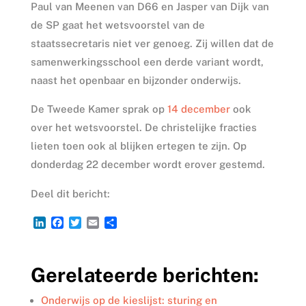
Paul van Meenen van D66 en Jasper van Dijk van
de SP gaat het wetsvoorstel van de
staatssecretaris niet ver genoeg. Zij willen dat de
samenwerkingsschool een derde variant wordt,
naast het openbaar en bijzonder onderwijs.
De Tweede Kamer sprak op
14 december
ook
over het wetsvoorstel. De christelijke fracties
lieten toen ook al blijken ertegen te zijn. Op
donderdag 22 december wordt erover gestemd.
Deel dit bericht:
L
F
T
E
D
i
a
w
m
e
n
c
i
a
l
k
e
t
i
e
Gerelateerde berichten:
e
b
t
l
n
d
o
e
I
o
r
Onderwijs op de kieslijst: sturing en