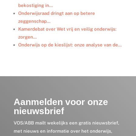
n
k
bekostiging in…
Onderwijsraad dringt aan op betere
zeggenschap…
Kamerdebat over Wet vrij en veilig onderwijs:
zorgen…
Onderwijs op de kieslijst: onze analyse van de…
Aanmelden voor onze
nieuwsbrief
VOS/ABB mailt wekelijks een gratis nieuwsbrief,
met nieuws en informatie over het onderwijs,