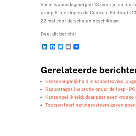
Vanaf woensdagmorgen 13 mei zijn de leerl
groep 8-leerlingen de Centrale Eindtoets 
22 mei voor de scholen beschikbaar.
Deel dit bericht:
L
F
T
E
D
i
a
w
m
e
n
c
i
a
l
k
e
t
i
e
Gerelateerde berichte
e
b
t
l
n
d
o
e
I
o
r
Kansenongelijkheid in schooladvies jong
n
k
Rapportages inspectie onder de loep - P
Kansengelijkheid: daar past geen vroege s
Toetsen leerlingvolgsysteem geven goede