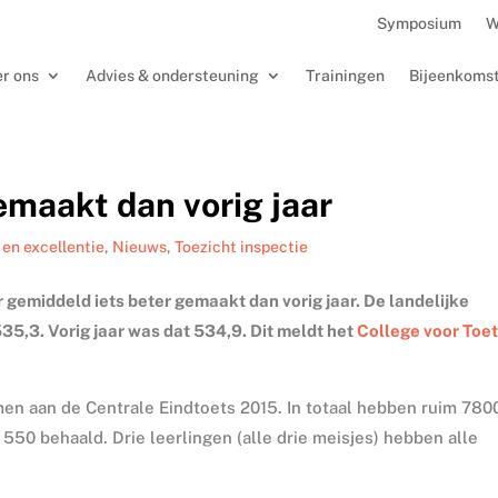
Symposium
W
r ons
Advies & ondersteuning
Trainingen
Bijeenkoms
gemaakt dan vorig jaar
 en excellentie
,
Nieuws
,
Toezicht inspectie
ar gemiddeld iets beter gemaakt dan vorig jaar. De landelijke
535,3. Vorig jaar was dat 534,9. Dit meldt het
College voor Toe
n aan de Centrale Eindtoets 2015. In totaal hebben ruim 780
550 behaald. Drie leerlingen (alle drie meisjes) hebben alle