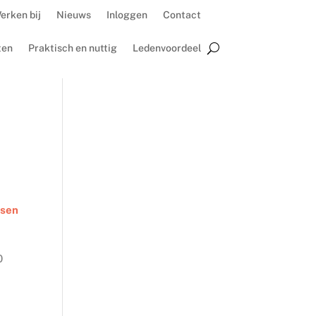
erken bij
Nieuws
Inloggen
Contact
ten
Praktisch en nuttig
Ledenvoordeel
tsen
0