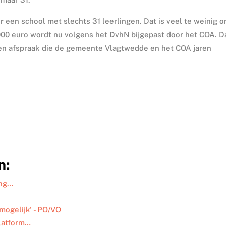
or een school met slechts 31 leerlingen. Dat is veel te weinig 
000 euro wordt nu volgens het DvhN bijgepast door het COA. D
n een afspraak die de gemeente Vlagtwedde en het COA jaren
n:
ing…
mogelijk' - PO/VO
Platform…