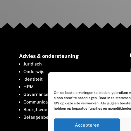
Advies & ondersteuning
Juridisch
Onderwijs
Identiteit
HRM
Om de beste ervaringen te bieden, gebruiken w
Governance
slaan en/of te raadplegen. Door in te stemme
Communicatie
ID's op deze site verwerken. Als je geen toest
hebben op bepaalde functies en mogelijkhede
Bedrijfsvoering
Belangenbehartiging
Accepteren