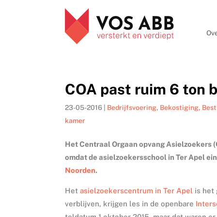
Ove
COA past ruim 6 ton bi
23-05-2016
|
Bedrijfsvoering
,
Bekostiging
,
Bes
kamer
Het Centraal Orgaan opvang Asielzoekers 
omdat de asielzoekersschool in Ter Apel eind
Noorden
.
Het
asielzoekerscentrum in Ter Apel
is het
verblijven, krijgen les in de openbare
Inter
teldatum 1 oktober 2015, maar dat waren er