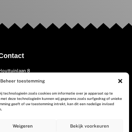
Contact
Houttuinlaan 8
3447 GM Woerden
Beheer toestemming
(0348) 405 200
ij technologieën zoals cookies om informatie over je apparaat op te
welkom@vosabb.nl
n met deze technologieën kunnen wij gegevens zoals surfgedrag of unieke
emming geeft of uw toestemming intrekt, kan dit een nadelige invloed
n.
Privacy, disclaimer en copyright
Weigeren
Bekijk voorkeuren