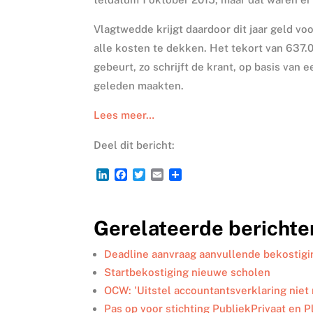
Vlagtwedde krijgt daardoor dit jaar geld vo
alle kosten te dekken. Het tekort van 637.
gebeurt, zo schrijft de krant, op basis va
geleden maakten.
Lees meer…
Deel dit bericht:
L
F
T
E
D
i
a
w
m
e
n
c
i
a
l
k
e
t
i
e
Gerelateerde berichte
e
b
t
l
n
d
o
e
I
o
r
Deadline aanvraag aanvullende bekostig
n
k
Startbekostiging nieuwe scholen
OCW: 'Uitstel accountantsverklaring niet 
Pas op voor stichting PubliekPrivaat en 