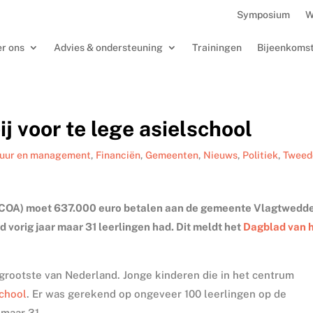
Symposium
W
r ons
Advies & ondersteuning
Trainingen
Bijeenkoms
j voor te lege asielschool
tuur en management
,
Financiën
,
Gemeenten
,
Nieuws
,
Politiek
,
Tweed
(COA) moet 637.000 euro betalen aan de gemeente Vlagtwedde
 vorig jaar maar 31 leerlingen had. Dit meldt het
Dagblad van 
 grootste van Nederland. Jonge kinderen die in het centrum
school
. Er was gerekend op ongeveer 100 leerlingen op de
 maar 31.