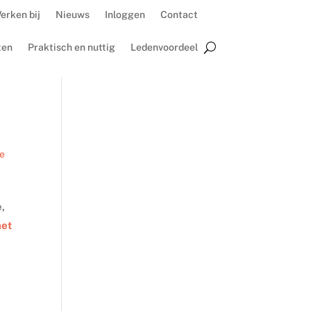
erken bij
Nieuws
Inloggen
Contact
ten
Praktisch en nuttig
Ledenvoordeel
e
,
het