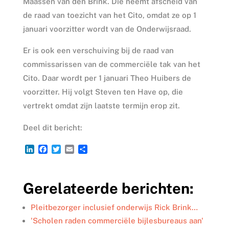
Maassen van den Brink. Die neemt afscheid van
de raad van toezicht van het Cito, omdat ze op 1
januari voorzitter wordt van de Onderwijsraad.
Er is ook een verschuiving bij de raad van
commissarissen van de commerciële tak van het
Cito. Daar wordt per 1 januari Theo Huibers de
voorzitter. Hij volgt Steven ten Have op, die
vertrekt omdat zijn laatste termijn erop zit.
Deel dit bericht:
L
F
T
E
D
i
a
w
m
e
n
c
i
a
l
k
e
t
i
e
Gerelateerde berichten:
e
b
t
l
n
d
o
e
I
o
r
Pleitbezorger inclusief onderwijs Rick Brink…
n
k
'Scholen raden commerciële bijlesbureaus aan'