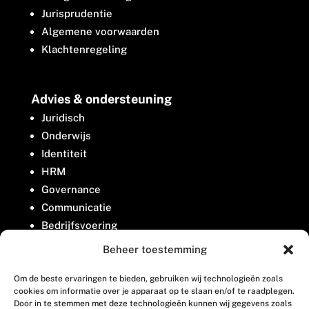
Jurisprudentie
Algemene voorwaarden
Klachtenregeling
Advies & ondersteuning
Juridisch
Onderwijs
Identiteit
HRM
Governance
Communicatie
Bedrijfsvoering
Belangenbehartiging
Beheer toestemming
Om de beste ervaringen te bieden, gebruiken wij technologieën zoals
Contact
cookies om informatie over je apparaat op te slaan en/of te raadplegen.
Door in te stemmen met deze technologieën kunnen wij gegevens zoals