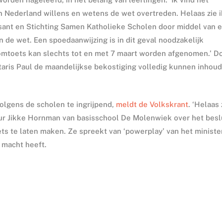
 Nederland willens en wetens de wet overtreden. Helaas zie i
sant en Stichting Samen Katholieke Scholen door middel van 
 de wet. Een spoedaanwijzing is in dit geval noodzakelijk
omtoets kan slechts tot en met 7 maart worden afgenomen.’ D
etaris Paul de maandelijkse bekostiging volledig kunnen inhou
volgens de scholen te ingrijpend,
meldt de Volkskrant
. ‘Helaas
eur Jikke Hornman van basisschool De Molenwiek over het besl
ts te laten maken. Ze spreekt van ‘powerplay’ van het minister
 macht heeft.