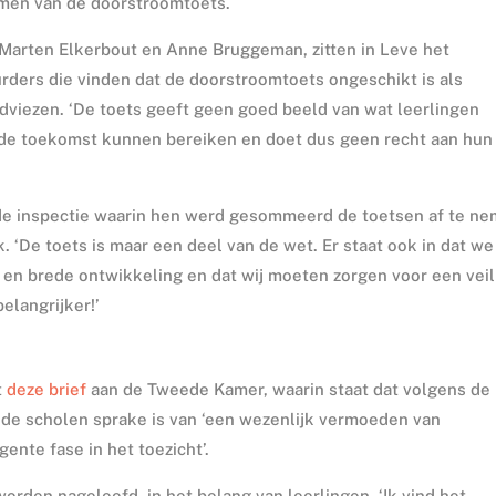
emen van de doorstroomtoets.
 Marten Elkerbout en Anne Bruggeman, zitten in Leve het
rders die vinden dat de doorstroomtoets ongeschikt is als
dviezen. ‘De toets geeft geen goed beeld van wat leerlingen
n de toekomst kunnen bereiken en doet dus geen recht aan hun
 de inspectie waarin hen werd gesommeerd de toetsen af te ne
. ‘De toets is maar een deel van de wet. Er staat ook in dat we
en brede ontwikkeling en dat wij moeten zorgen voor een veil
elangrijker!’
t
deze brief
aan de Tweede Kamer, waarin staat dat volgens de
ende scholen sprake is van ‘een wezenlijk vermoeden van
nte fase in het toezicht’.
worden nageleefd, in het belang van leerlingen. ‘Ik vind het