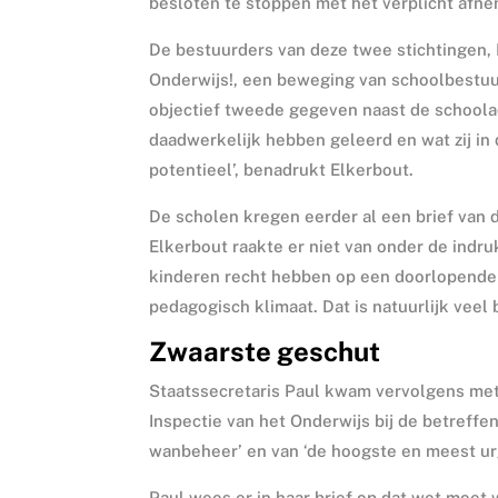
besloten te stoppen met het verplicht afn
De bestuurders van deze twee stichtingen,
Onderwijs!, een beweging van schoolbestuu
objectief tweede gegeven naast de schoola
daadwerkelijk hebben geleerd en wat zij i
potentieel’, benadrukt Elkerbout.
De scholen kregen eerder al een brief van
Elkerbout raakte er niet van onder de indruk
kinderen recht hebben op een doorlopende 
pedagogisch klimaat. Dat is natuurlijk veel b
Zwaarste geschut
Staatssecretaris Paul kwam vervolgens me
Inspectie van het Onderwijs bij de betreff
wanbeheer’ en van ‘de hoogste en meest urge
Paul wees er in haar brief op dat wet moet 