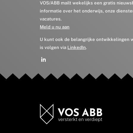
VOS/ABB mailt wekelijks een gratis nieuws
informatie over het onderwijs, onze dienst
vacatures.
Meld u nu aan
U kunt ook de belangrijke ontwikkelingen
is volgen via
LinkedIn
.