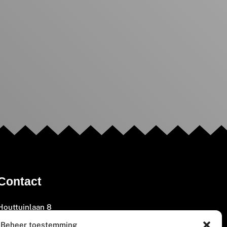
Contact
Houttuinlaan 8
3447 GM Woerden
Beheer toestemming