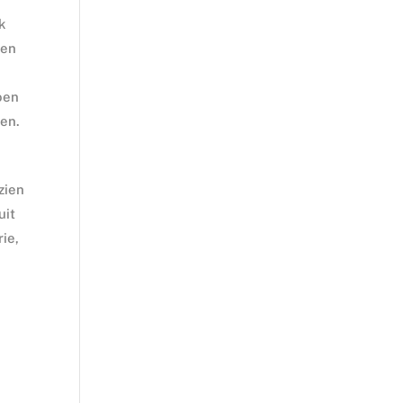
k
een
oen
den.
 zien
uit
ie,