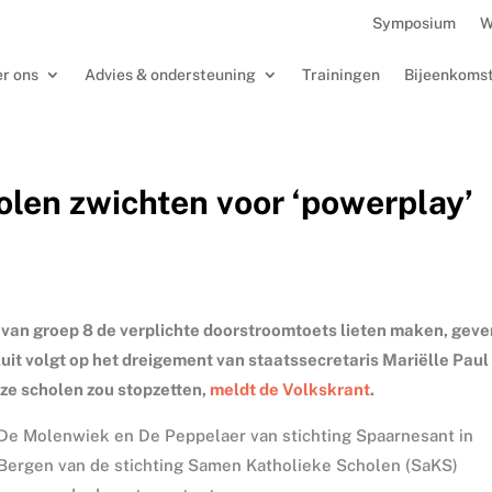
Symposium
W
r ons
Advies & ondersteuning
Trainingen
Bijeenkoms
len zwichten voor ‘powerplay’
en van groep 8 de verplichte doorstroomtoets lieten maken, gev
uit volgt op het dreigement van staatssecretaris Mariëlle Paul
ze scholen zou stopzetten,
meldt de Volkskrant
.
De Molenwiek en De Peppelaer van stichting Spaarnesant in
Bergen van de stichting Samen Katholieke Scholen (SaKS)