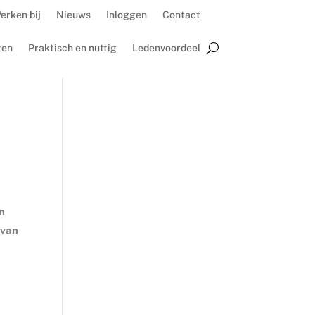
erken bij
Nieuws
Inloggen
Contact
ten
Praktisch en nuttig
Ledenvoordeel
en
 van