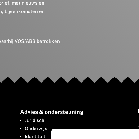
brief, met nieuws en
en, bijeenkomsten en
 waarbij VOS/ABB betrokken
Advies & ondersteuning
Juridisch
Onderwijs
Identiteit