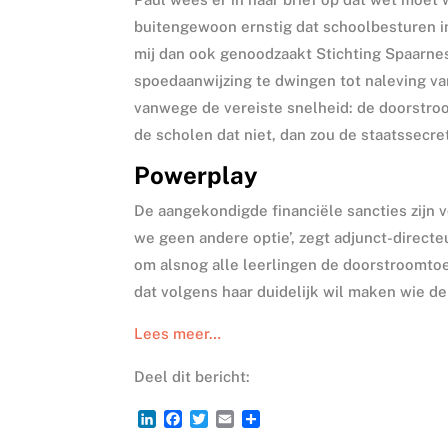
buitengewoon ernstig dat schoolbesturen in
mij dan ook genoodzaakt Stichting Spaarne
spoedaanwijzing te dwingen tot naleving van
vanwege de vereiste snelheid: de doorstro
de scholen dat niet, dan zou de staatssecr
Powerplay
De aangekondigde financiële sancties zijn 
we geen andere optie’, zegt adjunct-direct
om alsnog alle leerlingen de doorstroomtoe
dat volgens haar duidelijk wil maken wie de
Lees meer…
Deel dit bericht:
L
F
T
E
D
i
a
w
m
e