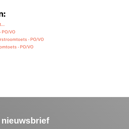
n:
et…
 - PO/VO
rstroomtoets - PO/VO
oomtoets - PO/VO
nieuwsbrief