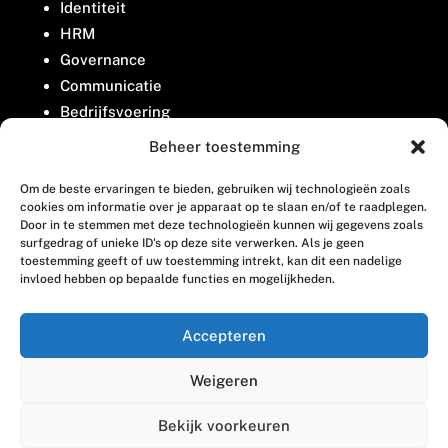
Identiteit
HRM
Governance
Communicatie
Bedrijfsvoering
Belangenbehartiging
Beheer toestemming
Om de beste ervaringen te bieden, gebruiken wij technologieën zoals
Contact
cookies om informatie over je apparaat op te slaan en/of te raadplegen.
Door in te stemmen met deze technologieën kunnen wij gegevens zoals
surfgedrag of unieke ID's op deze site verwerken. Als je geen
Houttuinlaan 8
toestemming geeft of uw toestemming intrekt, kan dit een nadelige
invloed hebben op bepaalde functies en mogelijkheden.
3447 GM Woerden
(0348) 405 200
Accepteren
welkom@vosabb.nl
Weigeren
Privacy, disclaimer en copyright
Bekijk voorkeuren