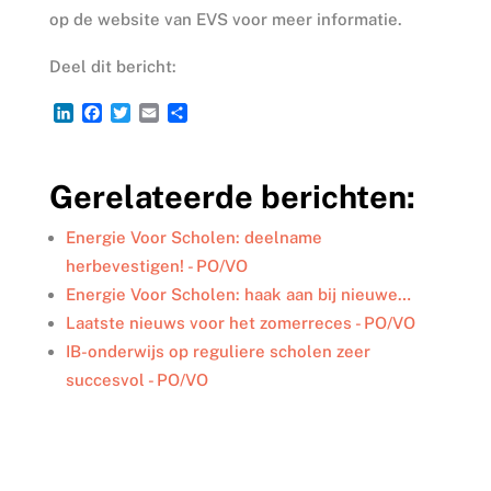
op de website van EVS voor meer informatie.
Deel dit bericht:
L
F
T
E
D
i
a
w
m
e
n
c
i
a
l
k
e
t
i
e
Gerelateerde berichten:
e
b
t
l
n
d
o
e
I
o
r
Energie Voor Scholen: deelname
n
k
herbevestigen! - PO/VO
Energie Voor Scholen: haak aan bij nieuwe…
Laatste nieuws voor het zomerreces - PO/VO
IB-onderwijs op reguliere scholen zeer
succesvol - PO/VO