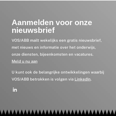
Aanmelden voor onze
nieuwsbrief
VOS/ABB mailt wekelijks een gratis nieuwsbrief,
met nieuws en informatie over het onderwijs,
onze diensten, bijeenkomsten en vacatures.
Meld u nu aan
U kunt ook de belangrijke ontwikkelingen waarbij
VOS/ABB betrokken is volgen via
LinkedIn
.