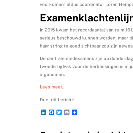
voorkomen’, aldus coördinator Loran Hempen
Examenklachtenlijn
In 2015 kwam het recordaantal van ruim 161.
serieus beschouwd kunnen worden, maar bi
haar string te goed zichtbaar zou zijn gewee
De centrale eindexamens zijn op donderdag 
tweede tijdvak voor de herkansingen is in j
afgenomen.
Lees meer…
Deel dit bericht:
L
F
T
E
D
i
a
w
m
e
n
c
i
a
l
k
e
t
i
e