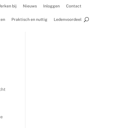
erken bij
Nieuws
Inloggen
Contact
ten
Praktisch en nuttig
Ledenvoordeel
cht
te