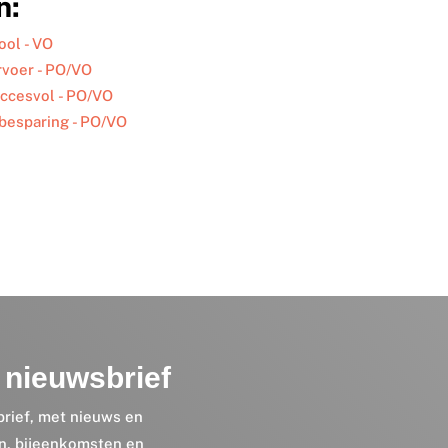
n:
ool - VO
rvoer - PO/VO
uccesvol - PO/VO
ebesparing - PO/VO
nieuwsbrief
brief, met nieuws en
en, bijeenkomsten en