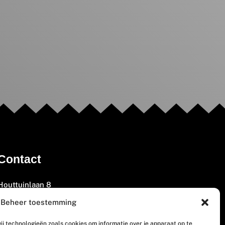
Contact
Houttuinlaan 8
3447 GM Woerden
Beheer toestemming
(0348) 405 200
ij technologieën zoals cookies om informatie over je apparaat op te