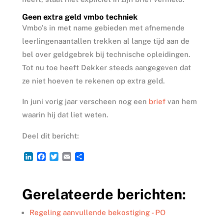
Geen extra geld vmbo techniek
Vmbo’s in met name gebieden met afnemende
leerlingenaantallen trekken al lange tijd aan de
bel over geldgebrek bij technische opleidingen.
Tot nu toe heeft Dekker steeds aangegeven dat
ze niet hoeven te rekenen op extra geld.
In juni vorig jaar verscheen nog een
brief
van hem
waarin hij dat liet weten.
Deel dit bericht:
L
F
T
E
D
i
a
w
m
e
n
c
i
a
l
k
e
t
i
e
Gerelateerde berichten:
e
b
t
l
n
d
o
e
I
o
r
Regeling aanvullende bekostiging - PO
n
k