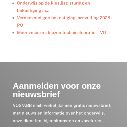
Onderwijs op de kieslijst: sturing en
bekostiging in…
Vereenvoudigde bekostiging: aanvulling 2025 -
PO
Meer vmbo'ers kiezen technisch profiel - VO
Aanmelden voor onze
nieuwsbrief
VOS/ABB mailt wekelijks een gratis nieuwsbrief,
met nieuws en informatie over het onderwijs,
onze diensten, bijeenkomsten en vacatures.