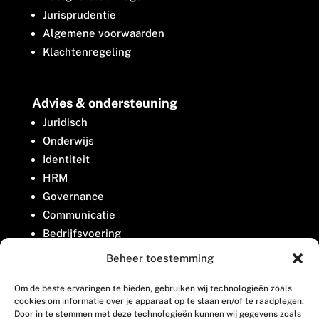
Jurisprudentie
Algemene voorwaarden
Klachtenregeling
Advies & ondersteuning
Juridisch
Onderwijs
Identiteit
HRM
Governance
Communicatie
Bedrijfsvoering
Belangenbehartiging
Beheer toestemming
Om de beste ervaringen te bieden, gebruiken wij technologieën zoals
Contact
cookies om informatie over je apparaat op te slaan en/of te raadplegen.
Door in te stemmen met deze technologieën kunnen wij gegevens zoals