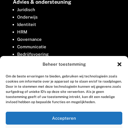
Advies & ondersteuning
Juridisch
Onderwijs
Identiteit
HRM
Governance
Communicatie
Bedrijfsvoering
Belangenbehartiging
Beheer toestemming
Om de beste ervaringen te bieden, gebruiken wij technologieën zoals
Contact
cookies om informatie over je apparaat op te slaan en/of te raadplegen.
Door in te stemmen met deze technologieën kunnen wij gegevens zoals
surfgedrag of unieke ID's op deze site verwerken. Als je geen
Houttuinlaan 8
toestemming geeft of uw toestemming intrekt, kan dit een nadelige
invloed hebben op bepaalde functies en mogelijkheden.
3447 GM Woerden
(0348) 405 200
Accepteren
welkom@vosabb.nl