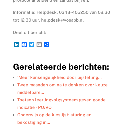
protocol al leidend en zal dat blijven.’
Informatie: Helpdesk, 0348-405250 van 08.30
tot 12.30 uur, helpdesk@vosabb.nl
Deel dit bericht:
L
F
T
E
D
i
a
w
m
e
n
c
i
a
l
k
e
t
i
e
Gerelateerde berichten:
e
b
t
l
n
d
o
e
I
o
r
'Meer kansengelijkheid door bijstelling…
n
k
Twee maanden om na te denken over keuze
middelbare…
Toetsen leerlingvolgsysteem geven goede
indicatie - PO/VO
Onderwijs op de kieslijst: sturing en
bekostiging in…