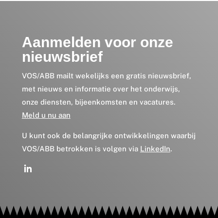
Aanmelden voor onze
nieuwsbrief
VOS/ABB mailt wekelijks een gratis nieuwsbrief,
met nieuws en informatie over het onderwijs,
onze diensten, bijeenkomsten en vacatures.
Meld u nu aan
U kunt ook de belangrijke ontwikkelingen waarbij
VOS/ABB betrokken is volgen via
LinkedIn
.