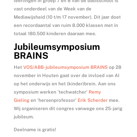
leerlingen in groep 7 en 8 van de basisschool is
vast onderdeel van de Week van de
Mediawijsheid (10 t/m 17 november). Dit jaar doet
een recordaantal van ruim 8.000 klassen met in
totaal 180.500 kinderen daaraan mee.
Jubileumsymposium
BRAINS
Het
VOS/ABB-jubileumsymposium BRAINS
op 28
november in Houten gaat over de invloed van AI
op het onderwijs en het (kinder)brein. Aan ons
symposium werken ’techwatcher’
Remy
Gieling
en ‘hersenprofessor’
Erik Scherder
mee.
Wij organiseren dit congres vanwege ons 25-jarig
jubileum.
Deelname is gratis!