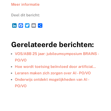
Meer informatie
Deel dit bericht:
L
F
T
E
D
i
a
w
m
e
n
c
i
a
l
k
e
t
i
e
Gerelateerde berichten:
e
b
t
l
n
d
o
e
I
o
r
VOS/ABB 25 jaar: jubileumsymposium BRAINS -
n
k
PO/VO
Hoe wordt toetsing beïnvloed door artificial…
Leraren maken zich zorgen over AI - PO/VO
Onderwijs ontdekt mogelijkheden van AI -
PO/VO