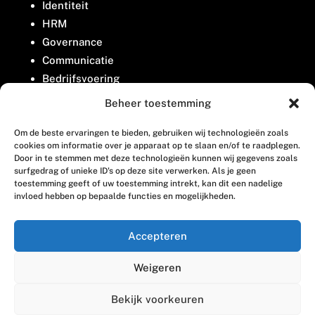
Identiteit
HRM
Governance
Communicatie
Bedrijfsvoering
Belangenbehartiging
Beheer toestemming
Om de beste ervaringen te bieden, gebruiken wij technologieën zoals
Contact
cookies om informatie over je apparaat op te slaan en/of te raadplegen.
Door in te stemmen met deze technologieën kunnen wij gegevens zoals
surfgedrag of unieke ID's op deze site verwerken. Als je geen
Houttuinlaan 8
toestemming geeft of uw toestemming intrekt, kan dit een nadelige
invloed hebben op bepaalde functies en mogelijkheden.
3447 GM Woerden
(0348) 405 200
Accepteren
welkom@vosabb.nl
Weigeren
Privacy, disclaimer en copyright
Bekijk voorkeuren