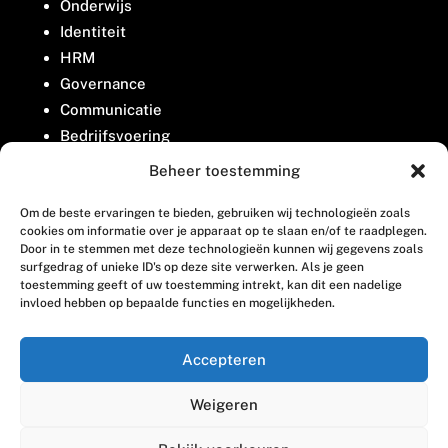
Onderwijs
Identiteit
HRM
Governance
Communicatie
Bedrijfsvoering
Belangenbehartiging
Beheer toestemming
Om de beste ervaringen te bieden, gebruiken wij technologieën zoals
Contact
cookies om informatie over je apparaat op te slaan en/of te raadplegen.
Door in te stemmen met deze technologieën kunnen wij gegevens zoals
surfgedrag of unieke ID's op deze site verwerken. Als je geen
Houttuinlaan 8
toestemming geeft of uw toestemming intrekt, kan dit een nadelige
invloed hebben op bepaalde functies en mogelijkheden.
3447 GM Woerden
(0348) 405 200
Accepteren
welkom@vosabb.nl
Weigeren
Privacy, disclaimer en copyright