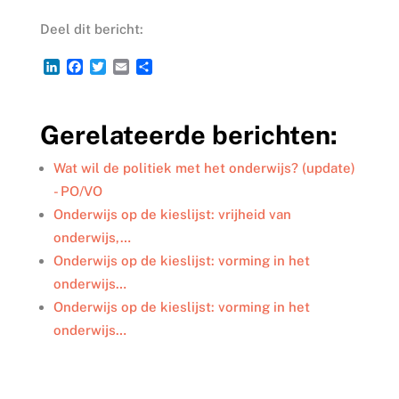
Deel dit bericht:
L
F
T
E
D
i
a
w
m
e
n
c
i
a
l
k
e
t
i
e
Gerelateerde berichten:
e
b
t
l
n
d
o
e
I
o
r
Wat wil de politiek met het onderwijs? (update)
n
k
- PO/VO
Onderwijs op de kieslijst: vrijheid van
onderwijs,…
Onderwijs op de kieslijst: vorming in het
onderwijs…
Onderwijs op de kieslijst: vorming in het
onderwijs…